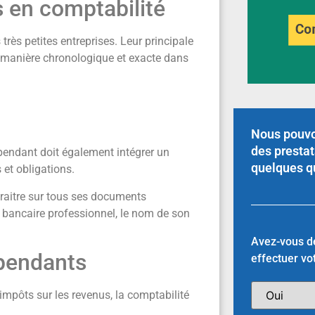
 en comptabilité
très petites entreprises. Leur principale
e manière chronologique et exacte dans
Nous pouvo
des prestat
épendant doit également intégrer un
quelques q
 et obligations.
araitre sur tous ses documents
 bancaire professionnel, le nom de son
Avez-vous dé
épendants
effectuer vo
’impôts sur les revenus, la comptabilité