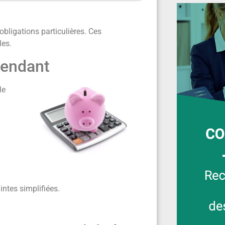
bligations particulières. Ces
les.
épendant
le
ntes simplifiées.