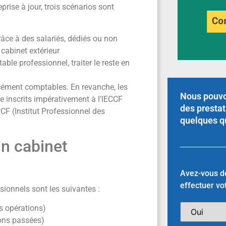
eprise à jour, trois scénarios sont
râce à des salariés, dédiés ou non
 cabinet extérieur
able professionnel, traiter le reste en
rcément comptables. En revanche, les
Nous pouvo
re inscrits impérativement à l’IECCF
des prestat
PCF (Institut Professionnel des
quelques q
un cabinet
Avez-vous dé
effectuer vo
ionnels sont les suivantes :
s opérations)
ions passées)