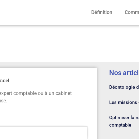
Définition
Comme
able professionnel
Nos artic
onnel
Déontologie de
 expert comptable ou à un cabinet
ise.
Les missions d
Optimiser la r
comptable